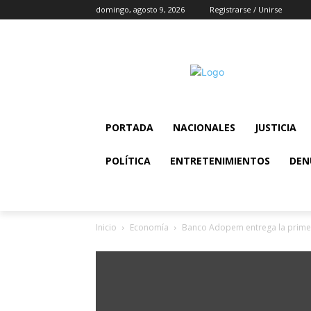
domingo, agosto 9, 2026
Registrarse / Unirse
PORTADA
NACIONALES
JUSTICIA
POLÍTICA
ENTRETENIMIENTOS
DEN
Inicio
Economía
Banco Adopem entrega la primera