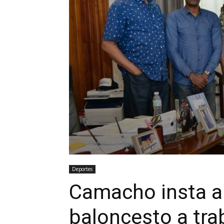
Deportes
Camacho insta a 
baloncesto a trab