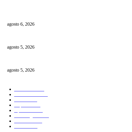
POPULAR POSTS
Recurso de apelación contra decisión que favoreció a Gonzalo y Peralta es 
agosto 6, 2026
Visita guiada por «Carteles en Dos Calles» reúne arte, serigrafía y el le
agosto 5, 2026
República dominicana: Diez desafíos nacionales y la necesidad de una nuev
agosto 5, 2026
CATEGORIAS POPULARES
Nacionales
2819
Internacional
1842
Justicia
1663
Deportes
1594
Opiniones
1584
Sin Categoria
1481
Economía
1163
Política
1098