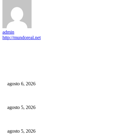
admin
http://mundoreal.net
EDITOR PICKS
Recurso de apelación contra decisión que favoreció a Gonzalo y Peralta es 
agosto 6, 2026
Visita guiada por «Carteles en Dos Calles» reúne arte, serigrafía y el le
agosto 5, 2026
República dominicana: Diez desafíos nacionales y la necesidad de una nuev
agosto 5, 2026