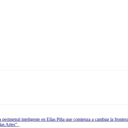
 perimetral inteligente en Elías Piña que comienza a cambiar la fronter
 las Artes”