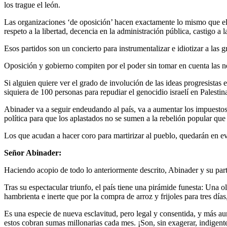
los trague el león.
Las organizaciones ‘de oposición’ hacen exactamente lo mismo que el 
respeto a la libertad, decencia en la administración pública, castigo a l
Esos partidos son un concierto para instrumentalizar e idiotizar a las
Oposición y gobierno compiten por el poder sin tomar en cuenta las ne
Si alguien quiere ver el grado de involución de las ideas progresist
siquiera de 100 personas para repudiar el genocidio israelí en Palestin
Abinader va a seguir endeudando al país, va a aumentar los impuestos,
política para que los aplastados no se sumen a la rebelión popular que
Los que acudan a hacer coro para martirizar al pueblo, quedarán en ev
Señor Abinader:
Haciendo acopio de todo lo anteriormente descrito, Abinader y su parti
Tras su espectacular triunfo, el país tiene una pirámide funesta: Una 
hambrienta e inerte que por la compra de arroz y frijoles para tres días
Es una especie de nueva esclavitud, pero legal y consentida, y más au
estos cobran sumas millonarias cada mes. ¡Son, sin exagerar, indigente