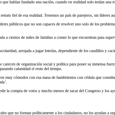
on que habían fundado una nación, cuando en realidad solo tenían una 
etrato fiel de esa realidad. Tenemos un país de parejeros, sin líderes au
oderes públicos que no son capaces de resolver uno solo de los problema
da a cientos de miles de familias a comer lo que encuentran para supervi
laridad, arrojada a jugar loterías, dependiente de los caudillos y cac
carecen de organización social y política para poner su inmensa fuerza
pasando calamidad el resto del tiempo.
viven muy cómodos con esa masa de hambrientos con cédula que constitu
uda’.
edir la compra de votos y mucho menos de sacar del Congreso y los ayunt
ales que no forman políticamente a los ciudadanos, no los ayudan a orga