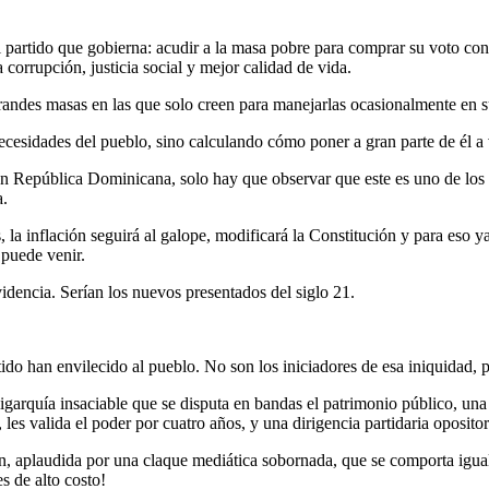
partido que gobierna: acudir a la masa pobre para comprar su voto con 
a corrupción, justicia social y mejor calidad de vida.
 grandes masas en las que solo creen para manejarlas ocasionalmente en s
cesidades del pueblo, sino calculando cómo poner a gran parte de él a v
as en República Dominicana, solo hay que observar que este es uno de lo
a.
 la inflación seguirá al galope, modificará la Constitución y para eso y
 puede venir.
idencia. Serían los nuevos presentados del siglo 21.
do han envilecido al pueblo. No son los iniciadores de esa iniquidad, p
oligarquía insaciable que se disputa en bandas el patrimonio público, un
, les valida el poder por cuatro años, y una dirigencia partidaria oposit
n, aplaudida por una claque mediática sobornada, que se comporta iguali
s de alto costo!