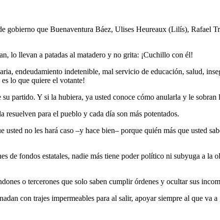
 de gobierno que Buenaventura Báez, Ulises Heureaux (Lilís), Rafael T
 lo llevan a patadas al matadero y no grita: ¡Cuchillo con él!
aria, endeudamiento indetenible, mal servicio de educación, salud, inse
 es lo que quiere el votante!
e su partido. Y si la hubiera, ya usted conoce cómo anularla y le sobran 
a resuelven para el pueblo y cada día son más potentados.
que usted no les hará caso –y hace bien– porque quién más que usted sab
s de fondos estatales, nadie más tiene poder político ni subyuga a la ol
ones o tercerones que solo saben cumplir órdenes y ocultar sus incom
nadan con trajes impermeables para al salir, apoyar siempre al que va a 