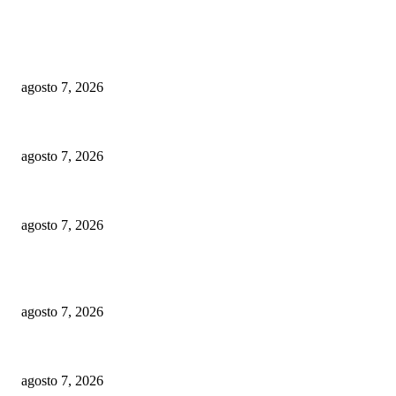
EDITOR PICKS
La consulta del PLD va y se realizará apegada a la ley
agosto 7, 2026
Embajador Juan Bolívar Díaz recibe galardón en México
agosto 7, 2026
Macorís del Mar: ¿nuevo atractivo turístico?
agosto 7, 2026
POPULAR POSTS
La consulta del PLD va y se realizará apegada a la ley
agosto 7, 2026
Embajador Juan Bolívar Díaz recibe galardón en México
agosto 7, 2026