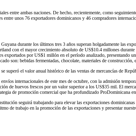
ciales entre ambas naciones. De hecho, recientemente, como seguimiento
s entre unos 76 exportadores dominicanos y 46 compradores internacion
a Guyana durante los últimos tres 3 años superan holgadamente las expo
land con el mayor crecimiento absoluto de US$10.4 millones durante 
ores exportados por US$1 millón en el período analizado, presentando un
ado son: bebidas fermentadas, chocolate, materiales de construcción, en
 se superó el valor anual histórico de las ventas de mercancías de Repú
s envíos internacionales de este mes de octubre, con la admisión tempo
ción de huevos frescos por un valor superior a los US$35 mil. El merca
rategia de promoción comercial que ha profundizado ProDominicana en l
 institución seguirá trabajando para elevar las exportaciones dominican
itmo de trabajo en la promoción de las exportaciones y presentar nuestr