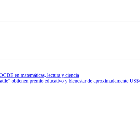
 OCDE en matemáticas, lectura y ciencia
le” obtienen premio educativo y bienestar de aproximadamente US$4