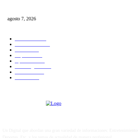
Macorís del Mar: ¿nuevo atractivo turístico?
agosto 7, 2026
CATEGORIAS POPULARES
Nacionales
2819
Internacional
1843
Justicia
1666
Deportes
1594
Opiniones
1587
Sin Categoria
1482
Economía
1163
Política
1099
Sobre Nosotros
Un Digital que abordan una gran variedad de informaciones: Entretenimiento
Deportes, Etc. y los temas de actualidad de manera profesional.