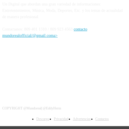
Un Digital que abordan una gran variedad de informaciones:
Entretenimientos, Música, Moda, Deportes, Etc. y los temas de actualidad
de manera profesional.
Contactanos: 809 401 1310 / 809 923 4563
contacto
mundorealofficial/@gmail.coma>
Siguenos
COPYRIGHT @Mundoreal| @EddyHerm
Descargo
Privacidad
Advertencias
Contactos