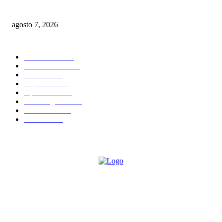
propuesta cargada de sensualidad, energía y espíritu de fiesta
agosto 7, 2026
CATEGORIAS POPULARES
Nacionales
2820
Internacional
1843
Justicia
1667
Deportes
1595
Opiniones
1587
Sin Categoria
1482
Economía
1163
Política
1099
Sobre Nosotros