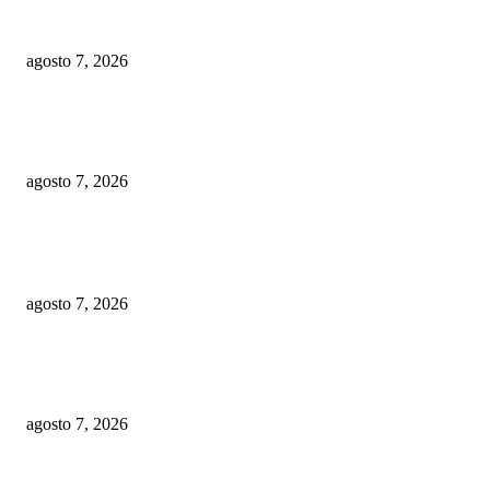
Santiago celebrará la décima edición de la Maratón Monumental Primer
Santiago de América
agosto 7, 2026
El nuevo tema une a dos generaciones del sonido urbano puertorriqueño e
propuesta cargada de sensualidad, energía y espíritu de fiesta
agosto 7, 2026
POPULAR POSTS
IPES da a conocer el modelo de competencias para formar a los policías
agosto 7, 2026
Santiago celebrará la décima edición de la Maratón Monumental Primer
Santiago de América
agosto 7, 2026
El nuevo tema une a dos generaciones del sonido urbano puertorriqueño e