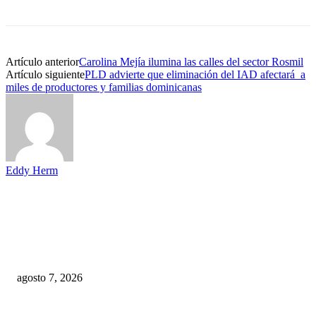
Artículo anterior
Carolina Mejía ilumina las calles del sector Rosmil
Artículo siguiente
PLD advierte que eliminación del IAD afectará a
miles de productores y familias dominicanas
Eddy Herm
EDITOR PICKS
IPES da a conocer el modelo de competencias para formar a los policías
agosto 7, 2026