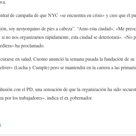
iwa.
ntral de campaña de que NYC «se encuentra en crisis» y cree que él pu
ión, soy neoyorquino de pies a cabeza”. “Amo esta ciudad», «Me preo
e, si no nos organizamos rápidamente, esta ciudad se deteriorará». «No
cediera» ha proclamado.
y curarse en salud, Cuomo anunció la semana pasada la fundación de su 
eliver» (Lucha y Cumple) pero se mantendrá en la carrera a las primari
.
ilusión con el PD, una sensación de que la organización ha sido secues
ha por los trabajadores», indica el ex gobernador.
s