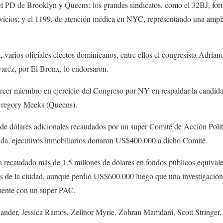
 del PD de Brooklyn y Queens; los grandes sindicatos, como el 32BJ, f
ervicios; y el 1199, de atención médica en NYC, representando una ampl
varios oficiales electos dominicanos, entre ellos el congresista Adriano
rez, por El Bronx, lo endorsaron.
l tercer miembro en ejercicio del Congreso por NY en respaldar la cand
 Gregory Meeks (Queens).
e dólares adicionales recaudados por un super Comité de Acción Polí
da, ejecutivos inmobiliarios donaron US$400,000 a dicho Comité.
 recaudado más de 1,5 millones de dólares en fondos públicos equivalen
de la ciudad, aunque perdió US$600,000 luego que una investigación 
mente con un súper PAC.
ander, Jessica Ramos, Zellnor Myrie, Zohran Mamdani, Scott Stringer