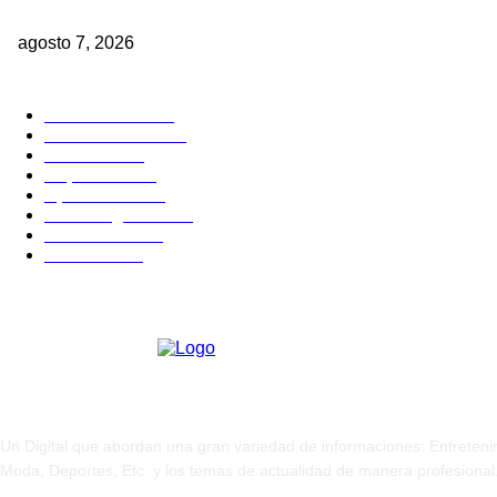
Veinte años de prisión para hombre que mató a otro y provocó heri
agosto 7, 2026
CATEGORIAS POPULARES
Nacionales
2819
Internacional
1842
Justicia
1666
Deportes
1594
Opiniones
1586
Sin Categoria
1482
Economía
1163
Política
1098
Sobre Nosotros
Un Digital que abordan una gran variedad de informaciones: Entreteni
Moda, Deportes, Etc. y los temas de actualidad de manera profesional