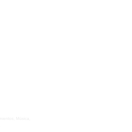
das a su expareja
mientos, Música,
.