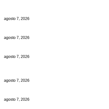
EDITOR PICKS
Ministerio Público arresta a Pumarol Fernández
agosto 7, 2026
Treinta años de prisión para dos hombres por tentativa de asesinat
agosto 7, 2026
Veinte años de prisión para hombre que mató a otro y provocó heri
agosto 7, 2026
POPULAR POSTS
Ministerio Público arresta a Pumarol Fernández
agosto 7, 2026
Treinta años de prisión para dos hombres por tentativa de asesinat
agosto 7, 2026