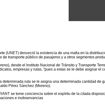
e (UNET) denunció la existencia de una mafia en la distribuci
cio de transporte público de pasajeros y a otros segmentos pro
no), desde el Instituto Nacional de Tránsito y Transporte Ter
sindicatos, empresas y rutas, “pues a estas se le debe asignar e
a determinada ruta se le asigna una determinada cantidad de gal
eynaldo Pérez Sánchez (Moreno).
ANT se tome conciencia sobre el espíritu de la citada disposic
minaciones e inobservancias