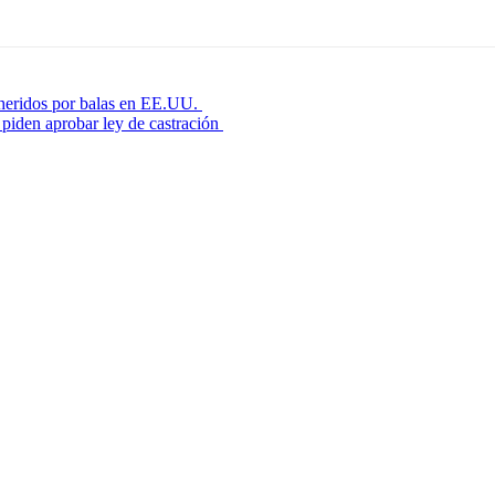
3 heridos por balas en EE.UU.
piden aprobar ley de castración