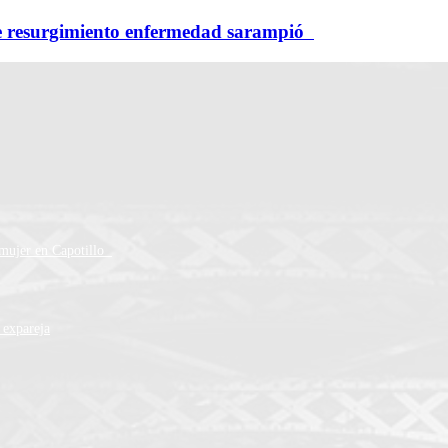
e resurgimiento enfermedad sarampió
a mujer en Capotillo
 expareja