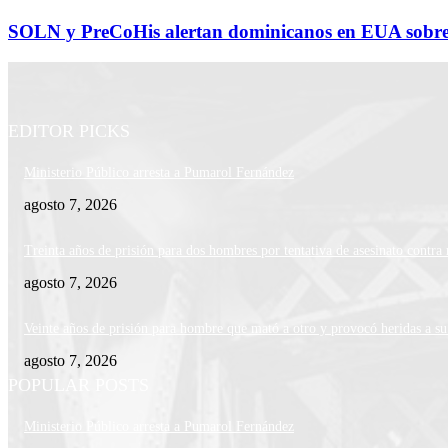
SOLN y PreCoHis alertan dominicanos en EUA sobr
EDITOR PICKS
Ministerio Público arresta a Pumarol Fernández
agosto 7, 2026
Treinta años de prisión para dos hombres por tentativa de asesinato contr
agosto 7, 2026
Veinte años de prisión para hombre que mató a otro y provocó heridas a su
agosto 7, 2026
POPULAR POSTS
Ministerio Público arresta a Pumarol Fernández