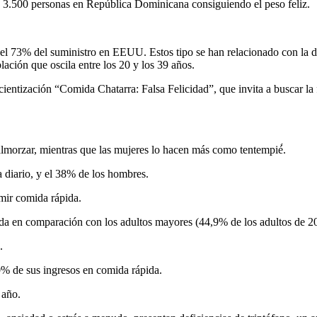
e 3.500 personas en República Dominicana consiguiendo el peso feliz.
 el 73% del suministro en EEUU. Estos tipo se han relacionado con la di
ión que oscila entre los 20 y los 39 años.
ientización “Comida Chatarra: Falsa Felicidad”, que invita a buscar la 
rzar, mientras que las mujeres lo hacen más como tentempié́.
diario, y el 38% de los hombres.
ir comida rápida.
 comparación con los adultos mayores (44,9% de los adultos de 20 a 3
.
 de sus ingresos en comida rápida.
 año.