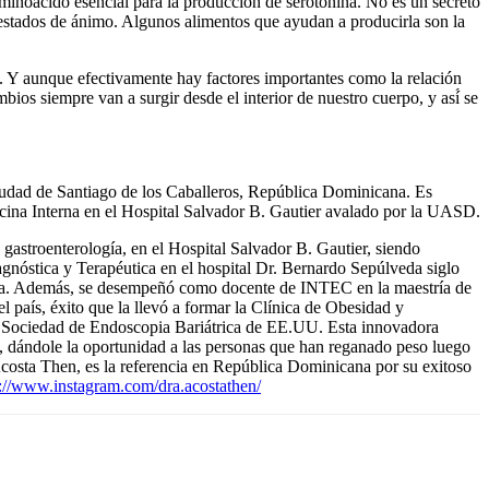
minoácido esencial para la producción de serotonina. No es un secreto
s estados de ánimo. Algunos alimentos que ayudan a producirla son la
l. Y aunque efectivamente hay factores importantes como la relación
bios siempre van a surgir desde el interior de nuestro cuerpo, y así́ se
a ciudad de Santiago de los Caballeros, República Dominicana. Es
na Interna en el Hospital Salvador B. Gautier avalado por la UASD.
gastroenterología, en el Hospital Salvador B. Gautier, siendo
agnóstica y Terapéutica en el hospital Dr. Bernardo Sepúlveda siglo
zaña. Además, se desempeñó como docente de INTEC en la maestría de
país, éxito que la llevó a formar la Clínica de Obesidad y
 la Sociedad de Endoscopia Bariátrica de EE.UU. Esta innovadora
, dándole la oportunidad a las personas que han reganado peso luego
costa Then, es la referencia en República Dominicana por su exitoso
s://www.instagram.com/dra.acostathen/