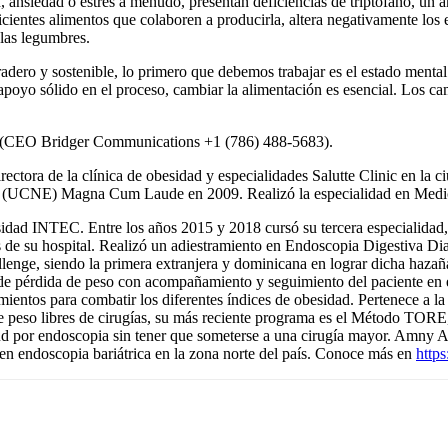
ansiedad o estrés a menudo, presentan deficiencias de triptófano, un a
uficientes alimentos que colaboren a producirla, altera negativamente lo
 las legumbres.
adero y sostenible, lo primero que debemos trabajar es el estado menta
apoyo sólido en el proceso, cambiar la alimentación es esencial. Los cam
er (CEO Bridger Communications +1 (786) 488-5683).
irectora de la clínica de obesidad y especialidades Salutte Clinic en l
a (UCNE) Magna Cum Laude en 2009. Realizó la especialidad en Medici
sidad INTEC. Entre los años 2015 y 2018 cursó su tercera especialidad, 
es de su hospital. Realizó un adiestramiento en Endoscopia Digestiva Di
llenge, siendo la primera extranjera y dominicana en lograr dicha ha
 pérdida de peso con acompañamiento y seguimiento del paciente en el 
amientos para combatir los diferentes índices de obesidad. Pertenece a
de peso libres de cirugías, su más reciente programa es el Método TORE
ud por endoscopia sin tener que someterse a una cirugía mayor. Amny A
 en endoscopia bariátrica en la zona norte del país. Conoce más en
http