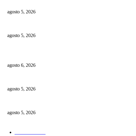
Visita guiada por «Carteles en Dos Calles» reúne arte, serigrafía y el le
agosto 5, 2026
República dominicana: Diez desafíos nacionales y la necesidad de una nuev
agosto 5, 2026
POPULAR POSTS
Recurso de apelación contra decisión que favoreció a Gonzalo y Peralta es 
agosto 6, 2026
Visita guiada por «Carteles en Dos Calles» reúne arte, serigrafía y el le
agosto 5, 2026
República dominicana: Diez desafíos nacionales y la necesidad de una nuev
agosto 5, 2026
CATEGORIAS POPULARES
Nacionales
2819