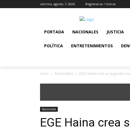
viernes, agosto 7, 2026
Registrarse / Unirse
PORTADA
NACIONALES
JUSTICIA
POLÍTICA
ENTRETENIMIENTOS
DEN
Inicio
Nacionales
EGE Haina crea su segunda res
Nacionales
EGE Haina crea 