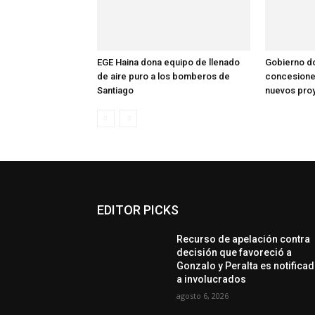
EGE Haina dona equipo de llenado
Gobierno d
de aire puro a los bomberos de
concesione
Santiago
nuevos proy
EDITOR PICKS
Recurso de apelación contra
decisión que favoreció a
Gonzalo y Peralta es notifica
a involucrados
agosto 6, 2026