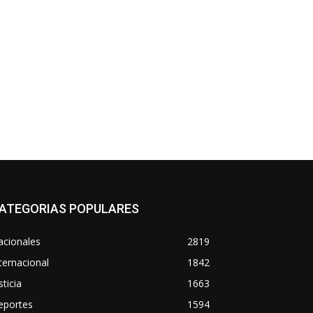
ATEGORIAS POPULARES
acionales
2819
ternacional
1842
sticia
1663
eportes
1594