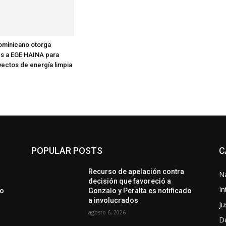
ominicano otorga
s a EGE HAINA para
ectos de energía limpia
POPULAR POSTS
C
Recurso de apelación contra
N
decisión que favoreció a
In
do
Gonzalo y Peralta es notificado
a involucrados
Ju
agosto 6, 2026
D