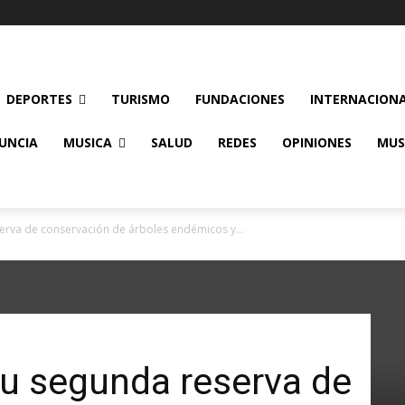
DEPORTES
TURISMO
FUNDACIONES
INTERNACION
UNCIA
MUSICA
SALUD
REDES
OPINIONES
MUS
erva de conservación de árboles endémicos y...
su segunda reserva de