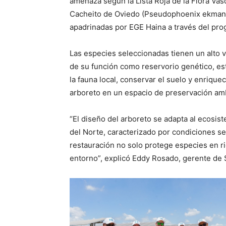
amenaza según la Lista Roja de la Flora Vas
Cacheito de Oviedo (Pseudophoenix ekmanii
apadrinadas por EGE Haina a través del pro
Las especies seleccionadas tienen un alto v
de su función como reservorio genético, est
la fauna local, conservar el suelo y enriquec
arboreto en un espacio de preservación amb
“El diseño del arboreto se adapta al ecosis
del Norte, caracterizado por condiciones se
restauración no solo protege especies en rie
entorno”, explicó Eddy Rosado, gerente de 