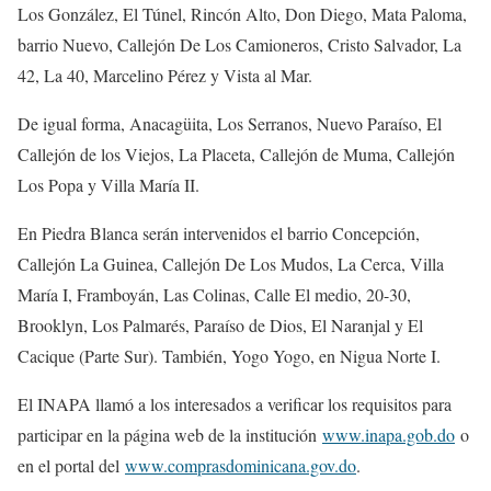
Los González, El Túnel, Rincón Alto, Don Diego, Mata Paloma,
barrio Nuevo, Callejón De Los Camioneros, Cristo Salvador, La
42, La 40, Marcelino Pérez y Vista al Mar.
De igual forma, Anacagüita, Los Serranos, Nuevo Paraíso, El
Callejón de los Viejos, La Placeta, Callejón de Muma, Callejón
Los Popa y Villa María II.
En Piedra Blanca serán intervenidos el barrio Concepción,
Callejón La Guinea, Callejón De Los Mudos, La Cerca, Villa
María I, Framboyán, Las Colinas, Calle El medio, 20-30,
Brooklyn, Los Palmarés, Paraíso de Dios, El Naranjal y El
Cacique (Parte Sur). También, Yogo Yogo, en Nigua Norte I.
El INAPA llamó a los interesados a verificar los requisitos para
participar en la página web de la institución
www.inapa.gob.do
o
en el portal del
www.comprasdominicana.gov.do
.