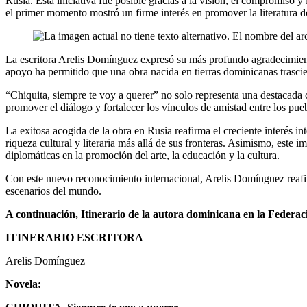
Rusia. Esta iniciativa fue posible gracias a la visión, el compromiso
el primer momento mostró un firme interés en promover la literatura d
La escritora Arelis Domínguez expresó su más profundo agradecimiento
apoyo ha permitido que una obra nacida en tierras dominicanas trasci
“Chiquita, siempre te voy a querer” no solo representa una destacada c
promover el diálogo y fortalecer los vínculos de amistad entre los pue
La exitosa acogida de la obra en Rusia reafirma el creciente interés 
riqueza cultural y literaria más allá de sus fronteras. Asimismo, este
diplomáticas en la promoción del arte, la educación y la cultura.
Con este nuevo reconocimiento internacional, Arelis Domínguez reafir
escenarios del mundo.
A continuación, Itinerario de la autora dominicana en la Federac
ITINERARIO ESCRITORA
Arelis Domínguez
Novela: