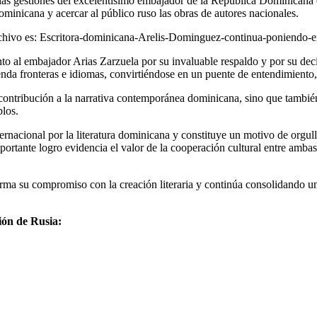
 y las gestiones del excelentísimo embajador de la República Dominicana
ominicana y acercar al público ruso las obras de autores nacionales.
 al embajador Arias Zarzuela por su invaluable respaldo y por su deci
enda fronteras e idiomas, convirtiéndose en un puente de entendimiento,
ontribución a la narrativa contemporánea dominicana, sino que también s
blos.
internacional por la literatura dominicana y constituye un motivo de or
 importante logro evidencia el valor de la cooperación cultural entre amb
ma su compromiso con la creación literaria y continúa consolidando una
ión de Rusia: