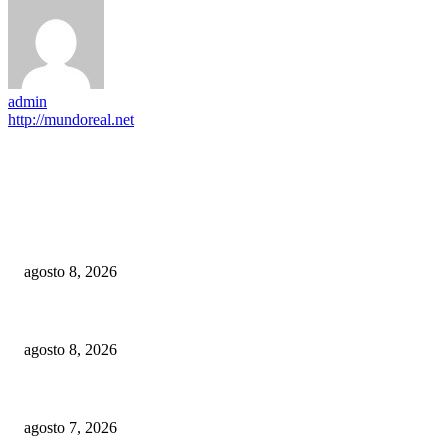
admin
http://mundoreal.net
EDITOR PICKS
Digecac realizará Primer Festival de Plantas 2026
agosto 8, 2026
Banco Popular gana premio SS&C Blue Prism por excelencia transformaci
agosto 8, 2026
IPES da a conocer el modelo de competencias para formar a los policías
agosto 7, 2026