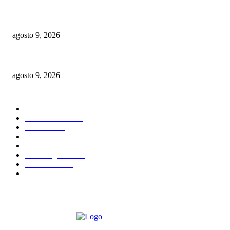
ITBIS e Impuesto sobre la Renta impulsan las recaudaciones de la DGII; s
agosto 9, 2026
Alianza interinstitucional para proteger red eléctrica en Dominicana
agosto 9, 2026
CATEGORIAS POPULARES
Nacionales
2823
Internacional
1843
Justicia
1668
Deportes
1596
Opiniones
1587
Sin Categoria
1484
Economía
1164
Política
1099