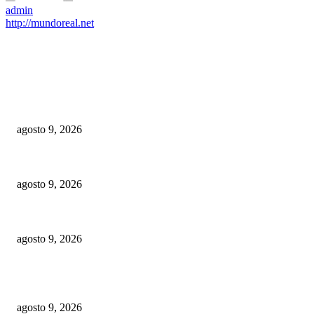
admin
http://mundoreal.net
EDITOR PICKS
Clubes San Vicente y escuela David Díaz aseguran clasificación a semifina
agosto 9, 2026
ITBIS e Impuesto sobre la Renta impulsan las recaudaciones de la DGII; s
agosto 9, 2026
Alianza interinstitucional para proteger red eléctrica en Dominicana
agosto 9, 2026
POPULAR POSTS
Clubes San Vicente y escuela David Díaz aseguran clasificación a semifina
agosto 9, 2026