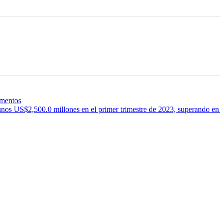
imentos
unos US$2,500.0 millones en el primer trimestre de 2023, superando e