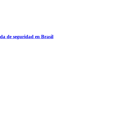
rda de seguridad en Brasil
notificado a involucrados
gado de Salomé Ureña de Henríquez en la Ciudad Colonial
a dirección