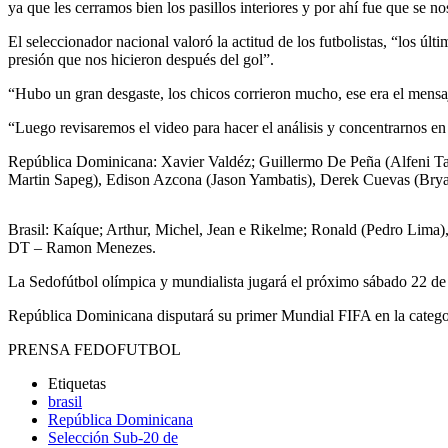
ya que les cerramos bien los pasillos interiores y por ahí fue que se 
El seleccionador nacional valoró la actitud de los futbolistas, “los ú
presión que nos hicieron después del gol”.
“Hubo un gran desgaste, los chicos corrieron mucho, ese era el mensaj
“Luego revisaremos el video para hacer el análisis y concentrarnos en
República Dominicana: Xavier Valdéz; Guillermo De Peña (Alfeni Tam
Martin Sapeg), Edison Azcona (Jason Yambatis), Derek Cuevas (Bry
Brasil: Kaíque; Arthur, Michel, Jean e Rikelme; Ronald (Pedro Lima
DT – Ramon Menezes.
La Sedofútbol olímpica y mundialista jugará el próximo sábado 22 de a
República Dominicana disputará su primer Mundial FIFA en la catego
PRENSA FEDOFUTBOL
Etiquetas
brasil
República Dominicana
Selección Sub-20 de