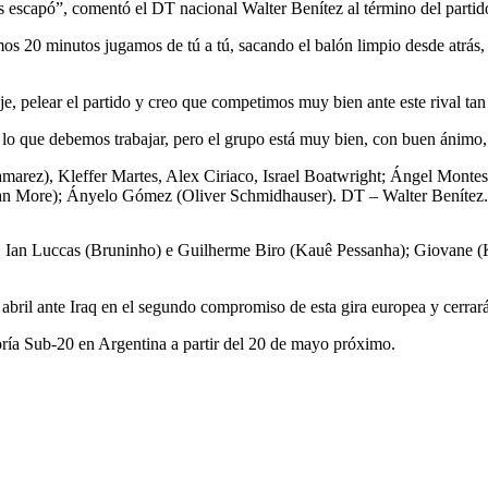
nos escapó”, comentó el DT nacional Walter Benítez al término del partid
ltimos 20 minutos jugamos de tú a tú, sacando el balón limpio desde atrá
e, pelear el partido y creo que competimos muy bien ante este rival tan
 lo que debemos trabajar, pero el grupo está muy bien, con buen ánimo,
arez), Kleffer Martes, Alex Ciriaco, Israel Boatwright; Ángel Monte
an More); Ányelo Gómez (Oliver Schmidhauser). DT – Walter Benítez.
), Ian Luccas (Bruninho) e Guilherme Biro (Kauê Pessanha); Giovane 
bril ante Iraq en el segundo compromiso de esta gira europea y cerrará 
ría Sub-20 en Argentina a partir del 20 de mayo próximo.