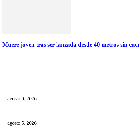
Muere joven tras ser lanzada desde 40 metros sin cue
EDITOR PICKS
Recurso de apelación contra decisión que favoreció a Gonzalo y Peralta es 
agosto 6, 2026
Visita guiada por «Carteles en Dos Calles» reúne arte, serigrafía y el le
agosto 5, 2026
República dominicana: Diez desafíos nacionales y la necesidad de una nuev