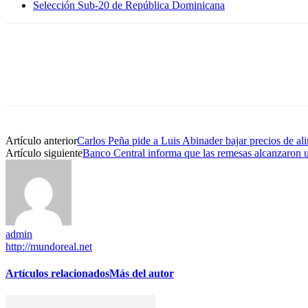
Selección Sub-20 de República Dominicana
Artículo anterior
Carlos Peña pide a Luis Abinader bajar precios de al
Artículo siguiente
Banco Central informa que las remesas alcanzaron 
admin
http://mundoreal.net
Artículos relacionados
Más del autor