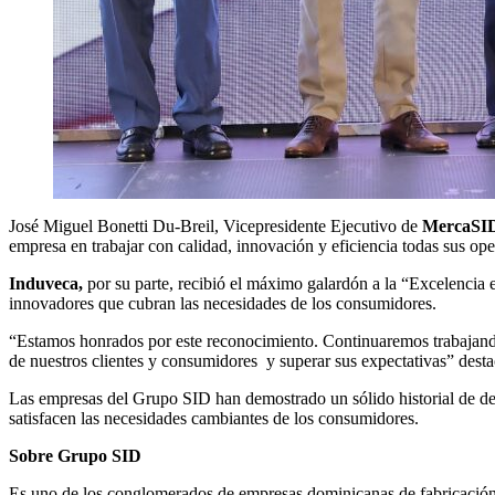
José Miguel Bonetti Du-Breil, Vicepresidente Ejecutivo de
MercaSI
empresa en trabajar con calidad, innovación y eficiencia todas sus op
Induveca,
por su parte,
recibió el máximo galardón a la “Excelencia e
innovadores que cubran las necesidades de los consumidores.
“Estamos honrados por este reconocimiento. Continuaremos trabajando 
de nuestros clientes y consumidores y superar sus expectativas” desta
Las empresas del Grupo SID han demostrado un sólido historial de des
satisfacen las necesidades cambiantes de los consumidores.
Sobre Grupo SID
Es uno de los conglomerados de empresas dominicanas de fabricació