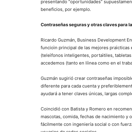
presentando “oportunidades” supuestament
beneficios, por ejemplo.
Contraseñas seguras y otras claves para la 
Ricardo Guzmán, Business Development Eng
funcioìn principal de las mejores praìcticas
(teleìfonos inteligentes, portaìtiles, tablet
accedemos (tanto en liìnea como en el trab
Guzmán sugirió crear contraseñas imposibles 
diferente para cada cuenta y preferiblemen
ayudará a tener claves únicas, largas comple
Coincidió con Batista y Romero en recomend
mascotas, comida, fechas de nacimiento y o
fácilmente con ingeniería social o con fuer
usuarios de redes sociales.