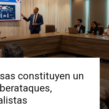
as constituyen un
iberataques,
alistas