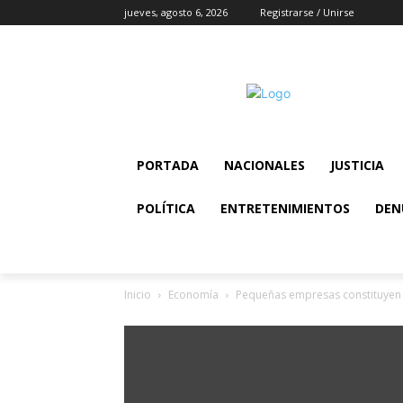
jueves, agosto 6, 2026
Registrarse / Unirse
PORTADA
NACIONALES
JUSTICIA
POLÍTICA
ENTRETENIMIENTOS
DEN
Inicio
Economía
Pequeñas empresas constituyen u