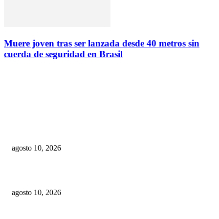
Muere joven tras ser lanzada desde 40 metros sin
cuerda de seguridad en Brasil
EDITOR PICKS
PLD denuncia abandono de Montecristi y exige al Gobierno un plan integr
recuperación
agosto 10, 2026
La violencia un desafío para la salud pública y el desarrollo social
agosto 10, 2026