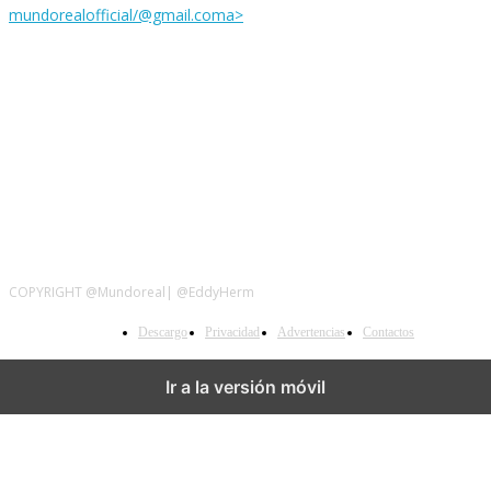
mundorealofficial/@gmail.coma>
Siguenos
COPYRIGHT @Mundoreal| @EddyHerm
Descargo
Privacidad
Advertencias
Contactos
Ir a la versión móvil