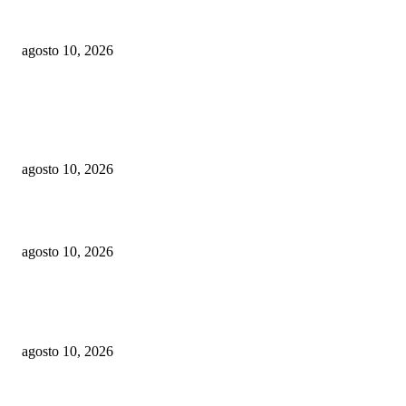
Leonel juramenta exalcalde del PRM en Castillo y asegura que el Gobierno
tira “al cuello y a los bolsillos del pueblo”
agosto 10, 2026
POPULAR POSTS
PLD denuncia abandono de Montecristi y exige al Gobierno un plan integr
recuperación
agosto 10, 2026
La violencia un desafío para la salud pública y el desarrollo social
agosto 10, 2026
Leonel juramenta exalcalde del PRM en Castillo y asegura que el Gobierno
tira “al cuello y a los bolsillos del pueblo”
agosto 10, 2026
CATEGORIAS POPULARES