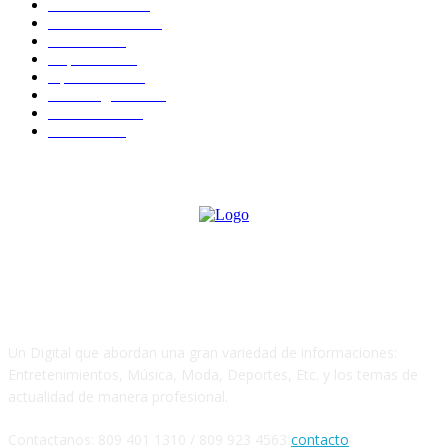
Nacionales
2823
Internacional
1843
Justicia
1668
Deportes
1596
Opiniones
1588
Sin Categoria
1484
Economía
1164
Política
1100
Sobre Nosotros
Un Digital que abordan una gran variedad de informaciones:
Entretenimientos, Música, Moda, Deportes, Etc. y los temas de
actualidad de manera profesional.
Contactanos: 809 401 1310 / 809 923 4563
contacto