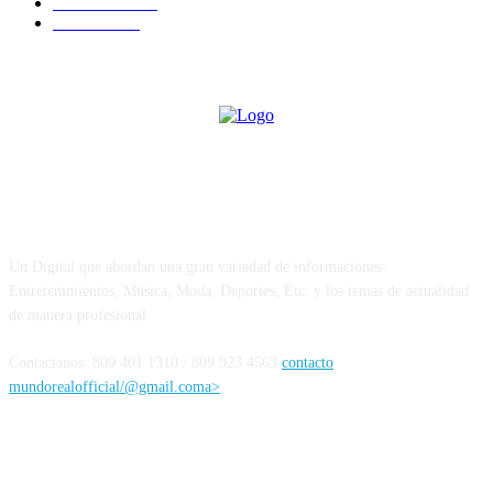
Economía
1164
Política
1099
Sobre Nosotros
Un Digital que abordan una gran variedad de informaciones:
Entretenimientos, Música, Moda, Deportes, Etc. y los temas de actualidad
de manera profesional.
Contactanos: 809 401 1310 / 809 923 4563
contacto
mundorealofficial/@gmail.coma>
Siguenos