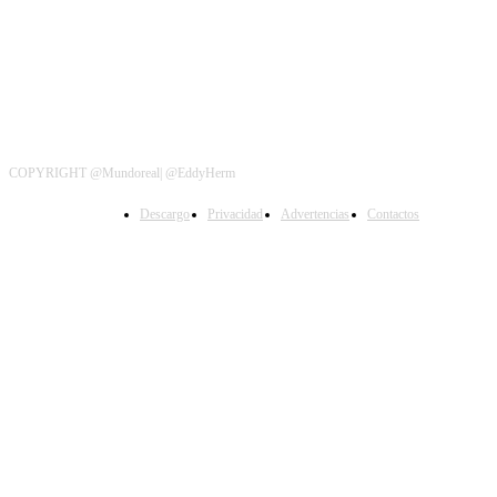
COPYRIGHT @Mundoreal| @EddyHerm
Descargo
Privacidad
Advertencias
Contactos