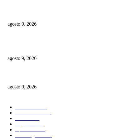
Clubes San Vicente y escuela David Díaz aseguran clasificación a semifina
basket U16 provincial
agosto 9, 2026
ITBIS e Impuesto sobre la Renta impulsan las recaudaciones de la DGII;
superan los RD$81,475 millones en julio
agosto 9, 2026
Alianza interinstitucional para proteger red eléctrica en Dominicana
agosto 9, 2026
CATEGORIAS POPULARES
Nacionales
2823
Internacional
1843
Justicia
1668
Deportes
1596
Opiniones
1587
Sin Categoria
1484