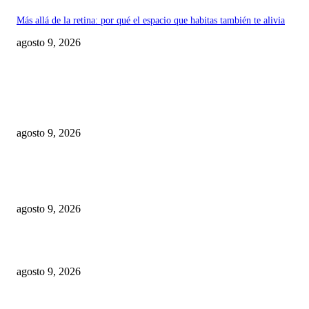
Más allá de la retina: por qué el espacio que habitas también te alivia
agosto 9, 2026
EDITOR PICKS
Clubes San Vicente y escuela David Díaz aseguran clasificación a semifina
basket U16 provincial
agosto 9, 2026
ITBIS e Impuesto sobre la Renta impulsan las recaudaciones de la DGII;
superan los RD$81,475 millones en julio
agosto 9, 2026
Alianza interinstitucional para proteger red eléctrica en Dominicana
agosto 9, 2026
POPULAR POSTS