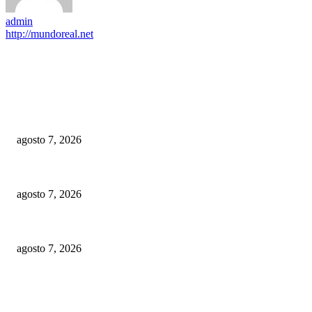
admin
http://mundoreal.net
EDITOR PICKS
La consulta del PLD va y se realizará apegada a la ley
agosto 7, 2026
Embajador Juan Bolívar Díaz recibe galardón en México
agosto 7, 2026
Macorís del Mar: ¿nuevo atractivo turístico?
agosto 7, 2026
POPULAR POSTS
La consulta del PLD va y se realizará apegada a la ley