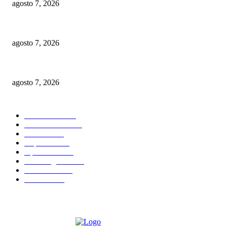
agosto 7, 2026
Embajador Juan Bolívar Díaz recibe galardón en México
agosto 7, 2026
Macorís del Mar: ¿nuevo atractivo turístico?
agosto 7, 2026
CATEGORIAS POPULARES
Nacionales
2819
Internacional
1843
Justicia
1666
Deportes
1594
Opiniones
1587
Sin Categoria
1482
Economía
1163
Política
1099