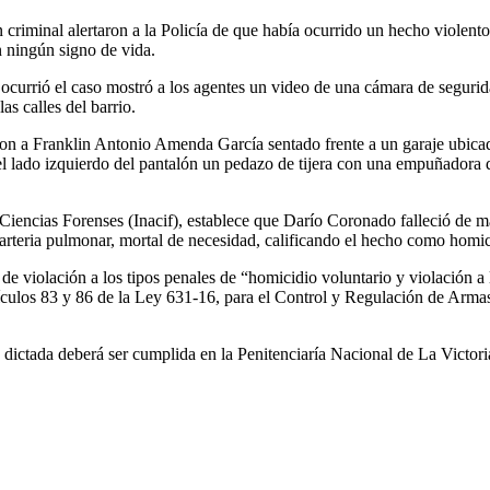
 criminal alertaron a la Policía de que había ocurrido un hecho violento 
n ningún signo de vida.
currió el caso mostró a los agentes un video de una cámara de segurida
as calles del barrio.
aron a Franklin Antonio Amenda García sentado frente a un garaje ubica
del lado izquierdo del pantalón un pedazo de tijera con una empuñadora d
 Ciencias Forenses (Inacif), establece que Darío Coronado falleció de m
 arteria pulmonar, mortal de necesidad, calificando el hecho como homi
ca de violación a los tipos penales de “homicidio voluntario y violación a
tículos 83 y 86 de la Ley 631-16, para el Control y Regulación de Arm
tad dictada deberá ser cumplida en la Penitenciaría Nacional de La Vict