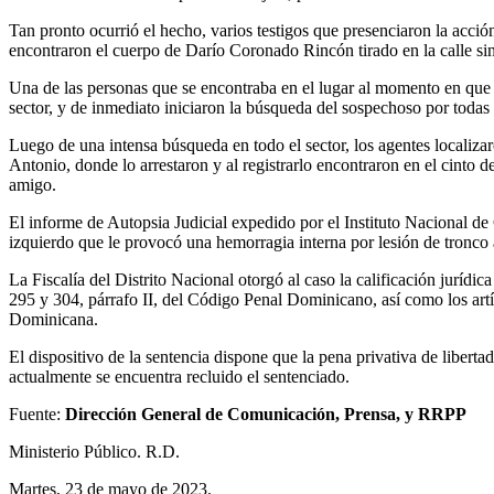
Tan pronto ocurrió el hecho, varios testigos que presenciaron la acción
encontraron el cuerpo de Darío Coronado Rincón tirado en la calle si
Una de las personas que se encontraba en el lugar al momento en que o
sector, y de inmediato iniciaron la búsqueda del sospechoso por todas l
Luego de una intensa búsqueda en todo el sector, los agentes localiz
Antonio, donde lo arrestaron y al registrarlo encontraron en el cinto 
amigo.
El informe de Autopsia Judicial expedido por el Instituto Nacional de
izquierdo que le provocó una hemorragia interna por lesión de tronco
La Fiscalía del Distrito Nacional otorgó al caso la calificación jurídi
295 y 304, párrafo II, del Código Penal Dominicano, así como los ar
Dominicana.
El dispositivo de la sentencia dispone que la pena privativa de liber
actualmente se encuentra recluido el sentenciado.
Fuente:
Dirección General de Comunicación, Prensa, y RRPP
Ministerio Público. R.D.
Martes, 23 de mayo de 2023.