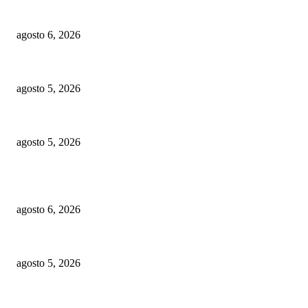
Recurso de apelación contra decisión que favoreció a Gonzalo y Peralta es 
agosto 6, 2026
Visita guiada por «Carteles en Dos Calles» reúne arte, serigrafía y el le
agosto 5, 2026
República dominicana: Diez desafíos nacionales y la necesidad de una nuev
agosto 5, 2026
POPULAR POSTS
Recurso de apelación contra decisión que favoreció a Gonzalo y Peralta es 
agosto 6, 2026
Visita guiada por «Carteles en Dos Calles» reúne arte, serigrafía y el le
agosto 5, 2026
República dominicana: Diez desafíos nacionales y la necesidad de una nuev