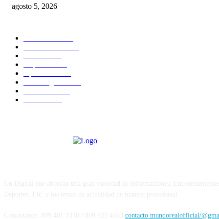
agosto 5, 2026
CATEGORIAS POPULARES
Nacionales
2819
Internacional
1842
Justicia
1663
Deportes
1594
Opiniones
1584
Sin Categoria
1481
Economía
1163
Política
1098
Sobre Nosotros
Un Digital que abordan una gran variedad de informaciones: Entretenimiento
Deportes, Etc. y los temas de actualidad de manera profesional.
Contactanos: 809 401 1310 / 809 923 4563
contacto mundorealofficial/@gm