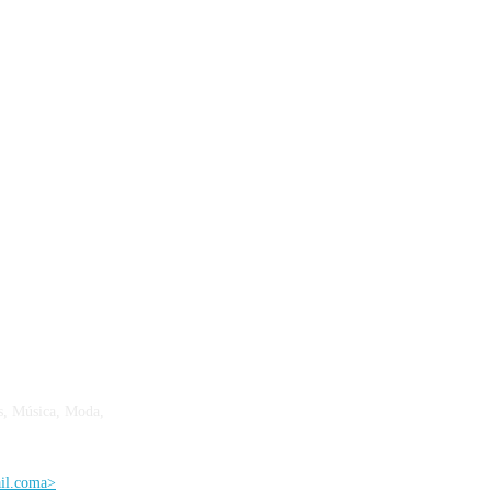
s, Música, Moda,
ail.coma>