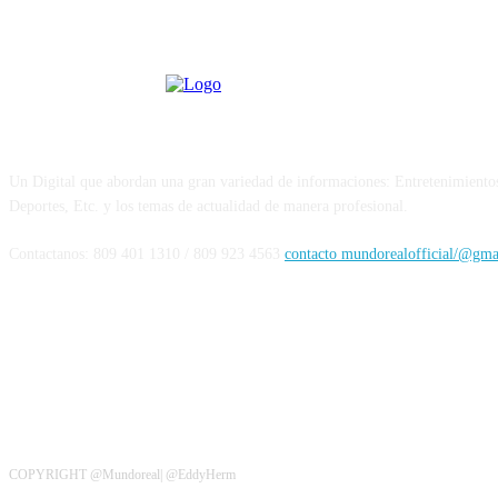
Sobre Nosotros
Un Digital que abordan una gran variedad de informaciones: Entretenimiento
Deportes, Etc. y los temas de actualidad de manera profesional.
Contactanos: 809 401 1310 / 809 923 4563
contacto mundorealofficial/@gm
Siguenos
COPYRIGHT @Mundoreal| @EddyHerm