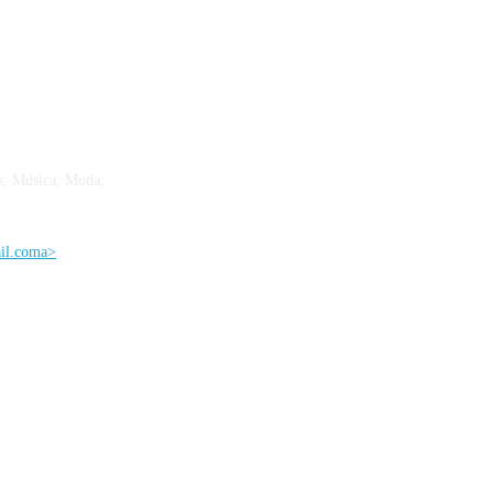
s, Música, Moda,
ail.coma>