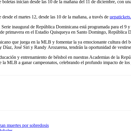
e boletas inician desde las 10 de la mañana del 11 de diciembre, con u
 desde el martes 12, desde las 10 de la mañana, a través de
uepaticket
¡la Serie inaugural de República Dominicana está programada para el 9
s de primavera en el Estadio Quisqueya en Santo Domingo, República 
nicano que juega en la MLB y fomentar la ya emocionante cultura del béi
y Díaz, José Siri y Randy Arozarena, tendrán la oportunidad de vestir
ucación y entrenamiento de béisbol en nuestras Academias de la Repúb
e la MLB a ganar campeonatos, celebrando el profundo impacto de los j
an muertes por sobredosis
globales