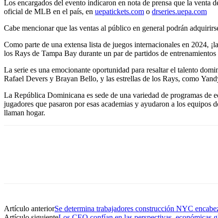
Los encargados del evento indicaron en nota de prensa que la venta d
oficial de MLB en el país, en
uepatickets.com
o
drseries.uepa.com
Cabe mencionar que las ventas al público en general podrán adquirirse
Como parte de una extensa lista de juegos internacionales en 2024, 
los Rays de Tampa Bay durante un par de partidos de entrenamiento
La serie es una emocionante oportunidad para resaltar el talento domi
Rafael Devers y Brayan Bello, y las estrellas de los Rays, como Yand
La República Dominicana es sede de una variedad de programas de ed
jugadores que pasaron por esas academias y ayudaron a los equipos d
llaman hogar.
Artículo anterior
Se determina trabajadores construcción NYC encabez
Artículo siguiente
Los CEO confían en las perspectivas económicas 