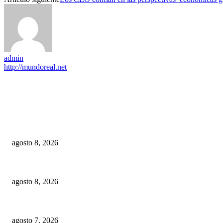
admin
http://mundoreal.net
EDITOR PICKS
Digecac realizará Primer Festival de Plantas 2026
agosto 8, 2026
Banco Popular gana premio SS&C Blue Prism por excelencia transformaci
agosto 8, 2026
IPES da a conocer el modelo de competencias para formar a los policías
agosto 7, 2026