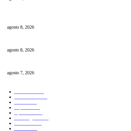
POPULAR POSTS
Digecac realizará Primer Festival de Plantas 2026
agosto 8, 2026
Banco Popular gana premio SS&C Blue Prism por excelencia transformaci
agosto 8, 2026
IPES da a conocer el modelo de competencias para formar a los policías
agosto 7, 2026
CATEGORIAS POPULARES
Nacionales
2820
Internacional
1843
Justicia
1667
Deportes
1595
Opiniones
1587
Sin Categoria
1482
Economía
1163
Política
1099