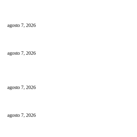
Macorís del Mar: ¿nuevo atractivo turístico?
agosto 7, 2026
Ministerio Público arresta a Pumarol Fernández
agosto 7, 2026
POPULAR POSTS
Embajador Juan Bolívar Díaz recibe galardón en México
agosto 7, 2026
Macorís del Mar: ¿nuevo atractivo turístico?
agosto 7, 2026
Ministerio Público arresta a Pumarol Fernández