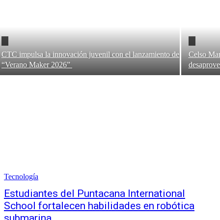
CTC impulsa la innovación juvenil con el lanzamiento de
Celso Mar
“Verano Maker 2026”
desaprove
Tecnología
Estudiantes del Puntacana International
School fortalecen habilidades en robótica
submarina