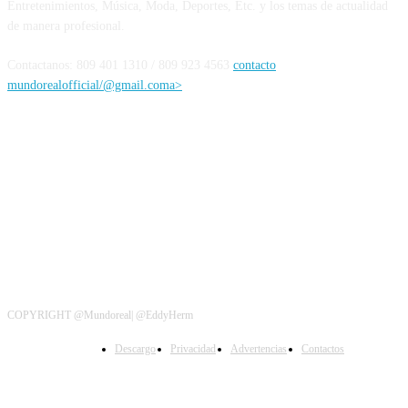
Entretenimientos, Música, Moda, Deportes, Etc. y los temas de actualidad
de manera profesional.
Contactanos: 809 401 1310 / 809 923 4563
contacto
mundorealofficial/@gmail.coma>
Siguenos
COPYRIGHT @Mundoreal| @EddyHerm
Descargo
Privacidad
Advertencias
Contactos