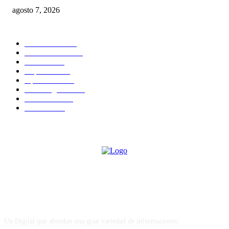
agosto 7, 2026
CATEGORIAS POPULARES
Nacionales
2819
Internacional
1843
Justicia
1666
Deportes
1594
Opiniones
1587
Sin Categoria
1482
Economía
1163
Política
1098
Sobre Nosotros
Un Digital que abordan una gran variedad de informaciones: